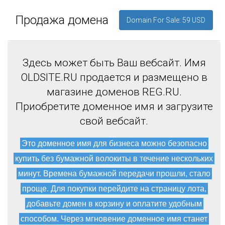
Продажа домена
Domain For Sale: 59 USD
Здесь может быть Ваш вебсайт. Имя
OLDSITE.RU продается и размещено в
магазине доменов REG.RU.
Приобретите доменное имя и загрузите
свой вебсайт.
Это доменное имя для бизнеса можно безопасно
купить без бумажной волокиты в течение нескольких
минут. Времена бумажной передачи прошли, стало
проще. Для покупки перейдите на страницу лота,
добавьте домен в корзину и оплатите удобным
способом. Через мгновение доменное имя станет